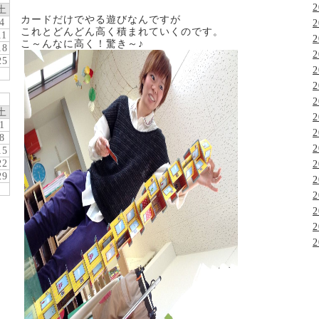
2
土
カードだけでやる遊びなんですが
4
2
これとどんどん高く積まれていくのです。
11
2
こ～んなに高く！驚き～♪
18
2
25
2
2
2
土
2
1
2
8
2
15
22
2
29
2
2
2
2
2