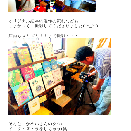
オリジナル絵本の製作の流れなども
こまか～く 撮影してくださりました(*^_^*)
店内もスミズミ！！まで撮影・・・
そんな、かめいさんのクツに
イ・タ・ズ・ラをしちゃう(笑)