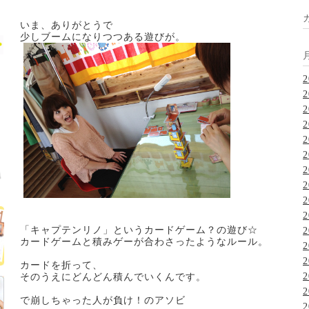
いま、ありがとうで
少しブームになりつつある遊びが。
2
2
2
2
2
2
2
2
2
2
「キャプテンリノ」というカードゲーム？の遊び☆
2
カードゲームと積みゲーが合わさったようなルール。
2
2
カードを折って、
2
そのうえにどんどん積んでいくんです。
2
で崩しちゃった人が負け！のアソビ
2