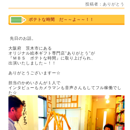
投稿者：ありがとう
ポテトな時間 だ～～よ～～！！
先日のお話。
大阪府 茨木市にある
オリジナル絵本ギフト専門店"ありがとう"が
『ＭＢＳ ポテトな時間』に取り上げられ、
出演いたしました～！！
ありがとうございますー☆
担当のかめいさんが１人で
インタビューもカメラマンも音声さんもしてフル稼働でし
た☆