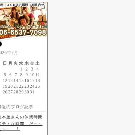
とう
2026年7月
日
月
火
水
木
金
土
1
2
3
4
5
6
7
8
9
10
11
12
13
14
15
16
17
18
19
20
21
22
23
24
25
26
27
28
29
30
31
最近のブログ記事
絵本屋さんの休憩時間
ポテトな時間 だ～～
よ～～！！