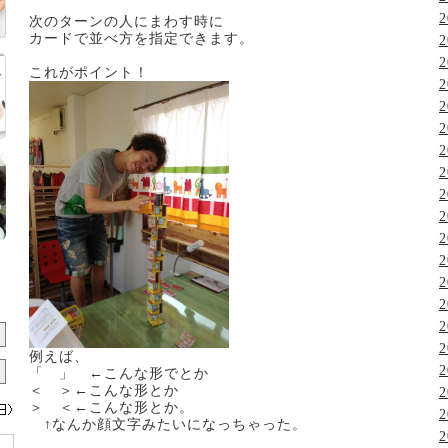
2
次のターンの人にまわす時に
カードで並べ方を指定できます。
2
2
これがポイント！
2
2
2
2
2
2
2
2
2
2
2
2
2
例えば、
2
「 」 ←こんな形でとか
＜ ＞←こんな形とか
2
＞ ＜←こんな形とか。
2
↑なんか顔文字みたいになっちゃった。
2