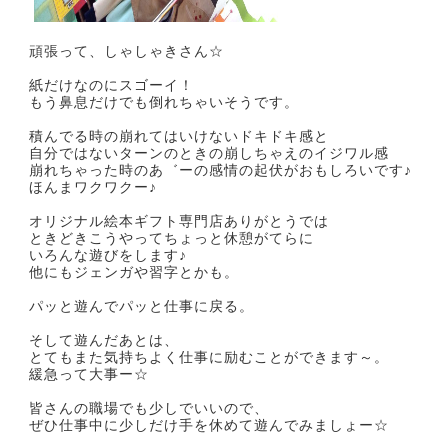
頑張って、しゃしゃきさん☆
紙だけなのにスゴーイ！
もう鼻息だけでも倒れちゃいそうです。
積んでる時の崩れてはいけないドキドキ感と
自分ではないターンのときの崩しちゃえのイジワル感
崩れちゃった時のあ゛ーの感情の起伏がおもしろいです♪
ほんまワクワクー♪
オリジナル絵本ギフト専門店ありがとうでは
ときどきこうやってちょっと休憩がてらに
いろんな遊びをします♪
他にもジェンガや習字とかも。
パッと遊んでパッと仕事に戻る。
そして遊んだあとは、
とてもまた気持ちよく仕事に励むことができます～。
緩急って大事ー☆
皆さんの職場でも少しでいいので、
ぜひ仕事中に少しだけ手を休めて遊んでみましょー☆