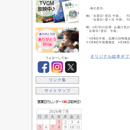
-表の見方-
例)「出荷日+翌日 午前」
7
「出荷日+翌々日 午前」
7
例）4月
7
日の出荷 お届け先
「出荷日+翌日 午前」
↓
「4月
8
日午前」以降の日時
※4月
8
日午前着指定 4月
10
日
オリジナル絵本ギフ
フォローしてね♪
リンク集
サイトマップ
2026年7月
日
月
火
水
木
金
土
1
2
3
4
5
6
7
8
9
10
11