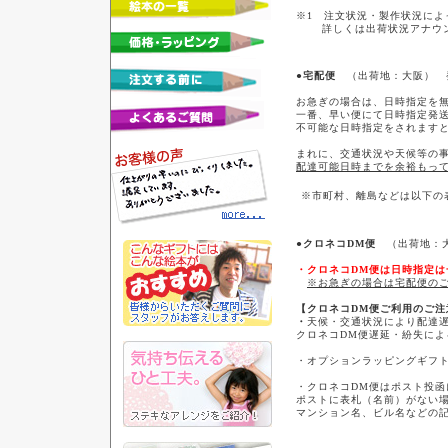
※1 注文状況・製作状況によ
詳しくは出荷状況アナウン
●宅配便
（出荷地：大阪） 
お急ぎの場合は、日時指定を
一番、早い便にて日時指定発
不可能な日時指定をされます
まれに、交通状況や天候等の
配達可能日時までを余裕もっ
※市町村、離島などは以下の
●クロネコDM便
（出荷地：大
・クロネコDM便は日時指定
※お急ぎの場合は宅配便の
【クロネコDM便ご利用のご注
・
天候・交通状況により配達
クロネコDM便遅延・紛失によ
・オプションラッピングギフ
・クロネコDM便はポスト投函
ポストに表札（名前）がない
マンション名、ビル名などの