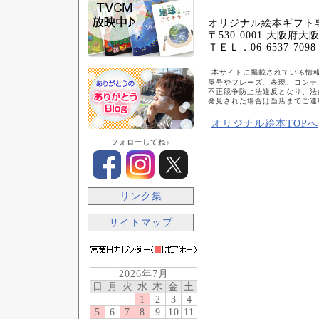
オリジナル絵本ギフト
〒530-0001 大阪府
ＴＥＬ．06-6537-70
本サイトに掲載されている情
屋号やフレーズ、表現、コンテ
不正競争防止法違反となり、
法
発見された場合は当店までご連
オリジナル絵本TOPへ
フォローしてね♪
リンク集
サイトマップ
2026年7月
日
月
火
水
木
金
土
1
2
3
4
5
6
7
8
9
10
11