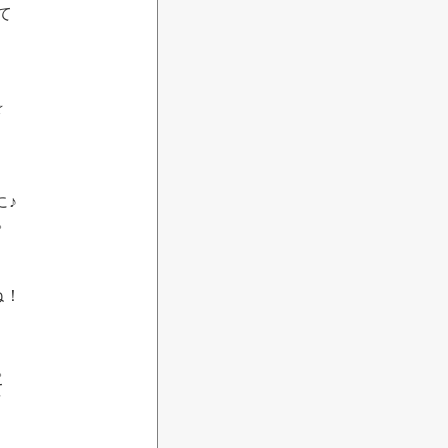
て
☆
に♪
。
ね！
。
て