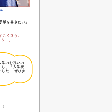
ら
手紙を書きたい」
すごく迷う。
ろう…、
入学のお祝いの
にし、「入学祝
ました。 ぜひ参
う！