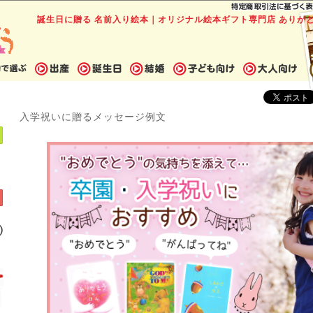
誕生日に贈る 名前入り絵本｜オリジナル絵本ギフト専門店 ありが
入学祝いに贈るメッセージ例文