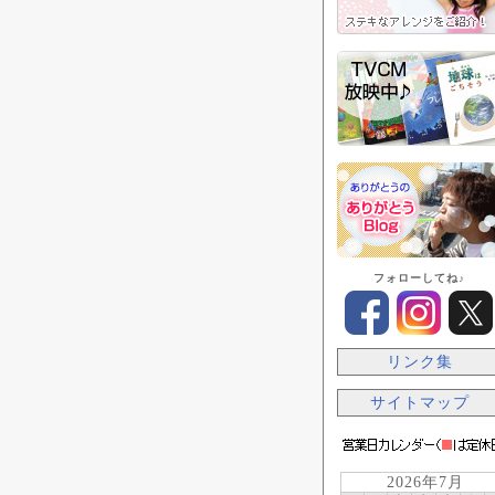
フォローしてね♪
リンク集
サイトマップ
2026年7月