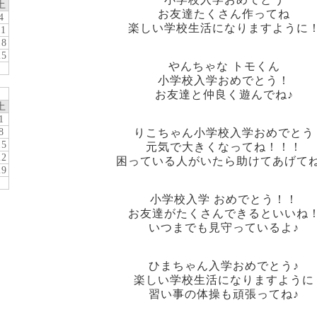
土
お友達たくさん作ってね
4
楽しい学校生活になりますように
11
18
25
やんちゃな トモくん
小学校入学おめでとう！
お友達と仲良く遊んでね♪
土
1
8
りこちゃん小学校入学おめでとう
15
元気で大きくなってね！！！
22
困っている人がいたら助けてあげて
29
小学校入学 おめでとう！！
お友達がたくさんできるといいね
いつまでも見守っているよ♪
ひまちゃん入学おめでとう♪
楽しい学校生活になりますように
習い事の体操も頑張ってね♪