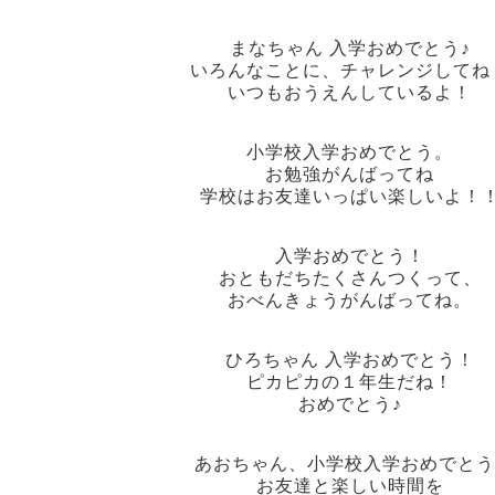
まなちゃん 入学おめでとう♪
いろんなことに、チャレンジしてね
いつもおうえんしているよ！
小学校入学おめでとう。
お勉強がんばってね
学校はお友達いっぱい楽しいよ！
入学おめでとう！
おともだちたくさんつくって、
おべんきょうがんばってね。
ひろちゃん 入学おめでとう！
ピカピカの１年生だね！
おめでとう♪
あおちゃん、小学校入学おめでとう
お友達と楽しい時間を