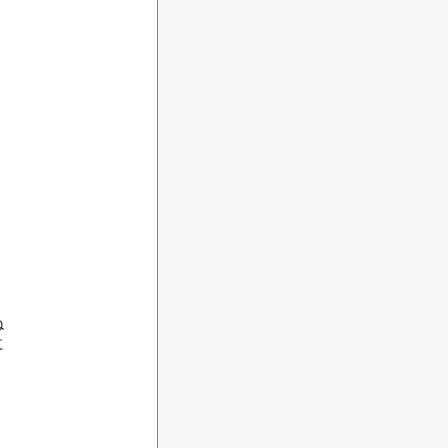
。
ね
に