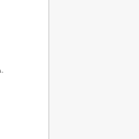
！
ね。
！