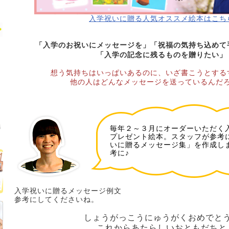
入学祝いに贈る人気オススメ絵本はこち
「入学のお祝いにメッセージを」「祝福の気持ち込めて
「入学の記念に残るものを贈りたい」
想う気持ちはいっぱいあるのに、いざ書こうとする
他の人はどんなメッセージを送っているんだ
毎年２～３月にオーダーいただく
プレゼント
絵本。
スタッフが参考
いに贈るメッセージ集」を作成し
考に♪
入学祝いに贈るメッセージ例文
参考にしてくださいね。
しょうがっこうにゅうがくおめでと
これからあたらしいおともだちと