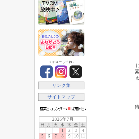
フォローしてね♪
リンク集
サイトマップ
2026年7月
日
月
火
水
木
金
土
1
2
3
4
5
6
7
8
9
10
11