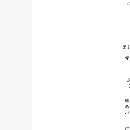
ま
元
望
希
パ
紬