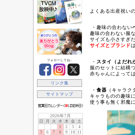
よくある出産祝い
・趣味の合わない
趣味の合わない服
サイズも小さすぎ
サイズとブランド
フォローしてね♪
・
スタイ（よだれ
服のセットに結構
赤ちゃんによって
リンク集
・
食器
（キャラク
サイトマップ
キャラものの趣味
使う事も無く邪魔
2026年7月
日
月
火
水
木
金
土
1
2
3
4
5
6
7
8
9
10
11