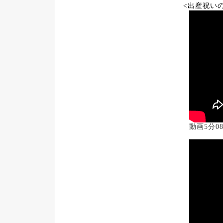
<出産祝い
動画5分