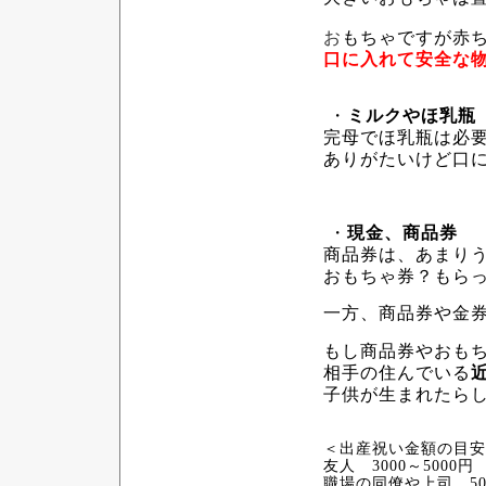
お
もちゃですが赤
口に入れて安全な
・
ミルクやほ乳瓶
完母でほ乳瓶は必
ありがたいけど口
・
現金、商品券
商品券は、あまり
おもちゃ券？もら
一方、商品券や金
もし商品券やおも
相手の住んでいる
子供が生まれたら
＜出産祝い金額の目安
友人 3000～5000円
職場の同僚や上司 50