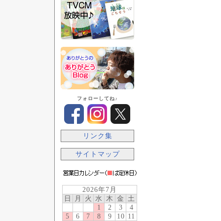
フォローしてね♪
リンク集
サイトマップ
2026年7月
日
月
火
水
木
金
土
1
2
3
4
5
6
7
8
9
10
11