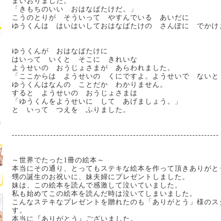
まいおりました。
「きもちのいい おはなばたけだ。」
こうのとりが そういって やすんでいる あいだに
ゆうくんは はいはいしておはなばたけの さんぽに でかけ
ゆうくんが おはなばたけに
はいって いくと そこに きれいな
ようせいの おうじょさまが あらわれました。
「ここからは ようせいの くにですよ。ようせいで ないと
ゆうくんはなんの ことだか わかりません。
すると ようせいの おうじょさまは
「ゆうくんをようせいに して あげましょう。」
と いって つえを ふりました。
----------------------------------------------------------------------
～世界でたった1冊の絵本～
本当にその通り、とってもステキな絵本を作って頂きありがと
甥の誕生のお祝いに、妹夫婦にプレゼントしました。
妹は、この絵本を読んで感激して泣いていました。
私も始めてこの絵本を読んだ時は泣いてしまいました。
こんなステキなプレゼントを贈れたのも「ありがとう」様のス
す。
本当に『ありがとう』ございました。