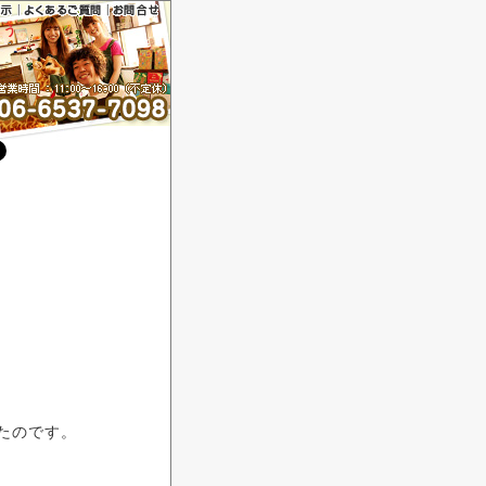
とう
たのです。