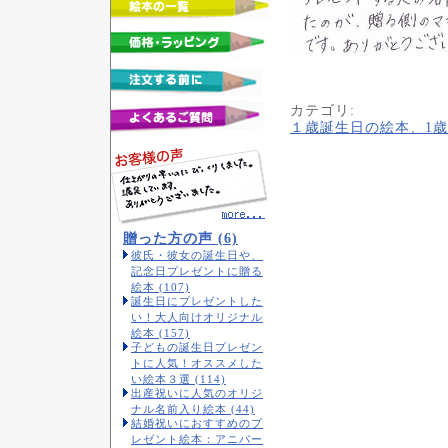
カテゴリ
:
１歳誕生日の絵本、1
贈った方の声 (6)
彼氏・彼女の誕生日や、
記念日プレゼントに贈る
絵本 (107)
誕生日にプレゼントした
い！大人向けオリジナル
絵本 (157)
子どもの誕生日プレゼン
トに人気！オススメした
い絵本３選 (114)
出産祝いに人気のオリジ
ナル名前入り絵本 (44)
結婚祝いにおすすめのプ
レゼント絵本：アニバー