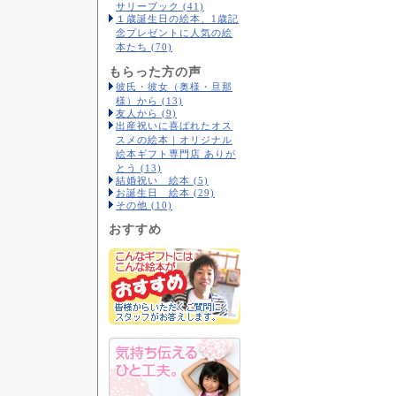
サリーブック (41)
１歳誕生日の絵本、1歳記
念プレゼントに人気の絵
本たち (70)
もらった方の声
彼氏・彼女（奥様・旦那
様）から (13)
友人から (9)
出産祝いに喜ばれたオス
スメの絵本｜オリジナル
絵本ギフト専門店 ありが
とう (13)
結婚祝い 絵本 (5)
お誕生日 絵本 (29)
その他 (10)
おすすめ