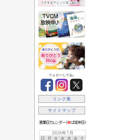
フォローしてね♪
リンク集
サイトマップ
2026年7月
日
月
火
水
木
金
土