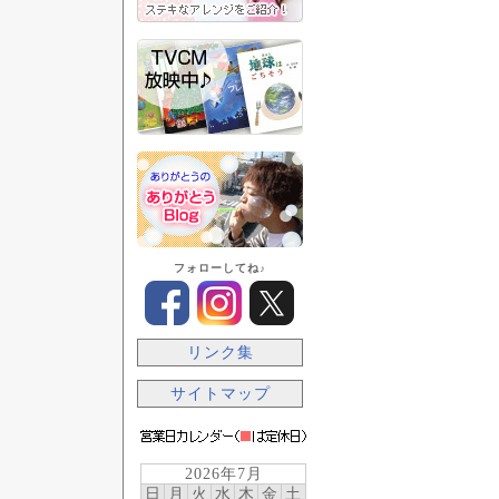
フォローしてね♪
リンク集
サイトマップ
2026年7月
日
月
火
水
木
金
土