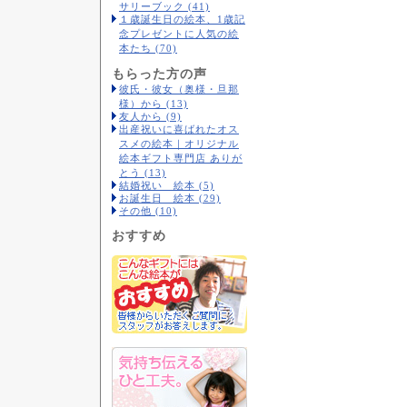
サリーブック (41)
１歳誕生日の絵本、1歳記
念プレゼントに人気の絵
本たち (70)
もらった方の声
彼氏・彼女（奥様・旦那
様）から (13)
友人から (9)
出産祝いに喜ばれたオス
スメの絵本｜オリジナル
絵本ギフト専門店 ありが
とう (13)
結婚祝い 絵本 (5)
お誕生日 絵本 (29)
その他 (10)
おすすめ