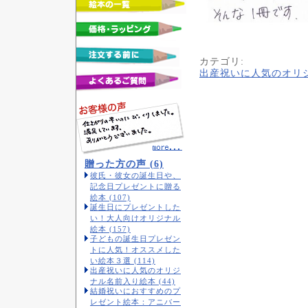
カテゴリ
:
出産祝いに人気のオリ
贈った方の声 (6)
彼氏・彼女の誕生日や、
記念日プレゼントに贈る
絵本 (107)
誕生日にプレゼントした
い！大人向けオリジナル
絵本 (157)
子どもの誕生日プレゼン
トに人気！オススメした
い絵本３選 (114)
出産祝いに人気のオリジ
ナル名前入り絵本 (44)
結婚祝いにおすすめのプ
レゼント絵本：アニバー