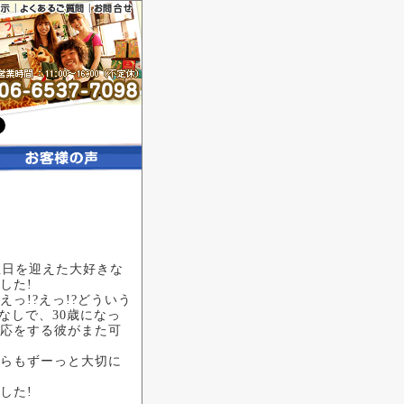
とう
日
誕生日を迎えた大好きな
した!
っ!?えっ!?どういう
なしで、30歳になっ
応をする彼がまた可
らもずーっと大切に
した!