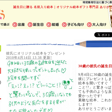
誕生日に贈る 名前入り絵本｜オリジナル絵本ギフト専門店 ありが
彼氏にオリジナル絵本をプレゼント
2010年4月14日 13:38 更新!
30歳の彼氏の誕生
9月4日に30歳の
彼にプレゼントしま
絵本を開いてすぐ「え
こと!?」と驚きっぱ
ても子供のような反
愛かったです!
素敵な絵本、これか
します!!
ありがとうございま