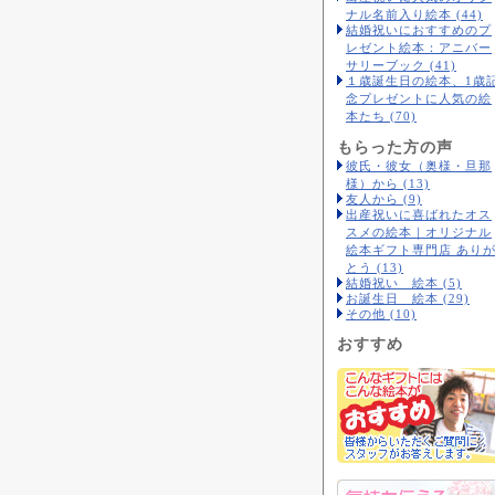
ナル名前入り絵本 (44)
結婚祝いにおすすめのプ
レゼント絵本：アニバー
サリーブック (41)
１歳誕生日の絵本、1歳
念プレゼントに人気の絵
本たち (70)
もらった方の声
彼氏・彼女（奥様・旦那
様）から (13)
友人から (9)
出産祝いに喜ばれたオス
スメの絵本｜オリジナル
絵本ギフト専門店 あり
とう (13)
結婚祝い 絵本 (5)
お誕生日 絵本 (29)
その他 (10)
おすすめ