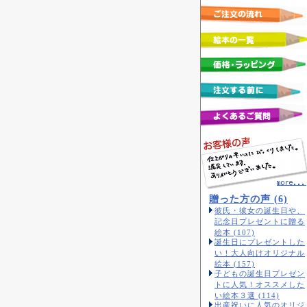
贈った方の声 (6)
彼氏・彼女の誕生日や、
記念日プレゼントに贈る
絵本 (107)
誕生日にプレゼントした
い！大人向けオリジナル
絵本 (157)
子どもの誕生日プレゼン
トに人気！オススメした
い絵本３選 (114)
出産祝いに人気のオリジ