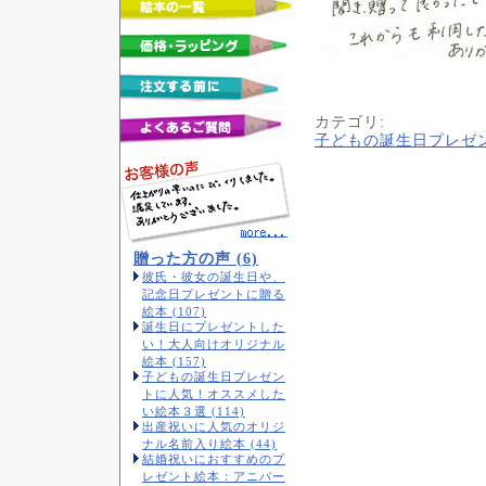
カテゴリ
:
子どもの誕生日プレゼ
贈った方の声 (6)
彼氏・彼女の誕生日や、
記念日プレゼントに贈る
絵本 (107)
誕生日にプレゼントした
い！大人向けオリジナル
絵本 (157)
子どもの誕生日プレゼン
トに人気！オススメした
い絵本３選 (114)
出産祝いに人気のオリジ
ナル名前入り絵本 (44)
結婚祝いにおすすめのプ
レゼント絵本：アニバー