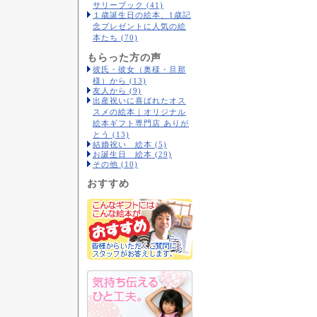
サリーブック (41)
１歳誕生日の絵本、1歳記
念プレゼントに人気の絵
本たち (70)
もらった方の声
彼氏・彼女（奥様・旦那
様）から (13)
友人から (9)
出産祝いに喜ばれたオス
スメの絵本｜オリジナル
絵本ギフト専門店 ありが
とう (13)
結婚祝い 絵本 (5)
お誕生日 絵本 (29)
その他 (10)
おすすめ