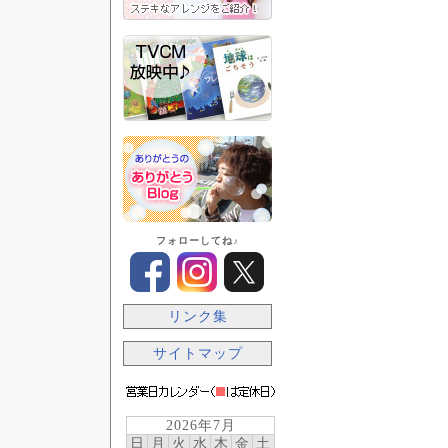
フォローしてね♪
リンク集
サイトマップ
2026年7月
日
月
火
水
木
金
土