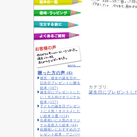
贈った方の声 (6)
彼氏・彼女の誕生日や、
記念日プレゼントに贈る
カテゴリ
:
絵本 (107)
誕生日にプレゼントし
誕生日にプレゼントした
い！大人向けオリジナル
絵本 (157)
子どもの誕生日プレゼン
トに人気！オススメした
い絵本３選 (114)
出産祝いに人気のオリジ
ナル名前入り絵本 (44)
結婚祝いにおすすめのプ
レゼント絵本：アニバー