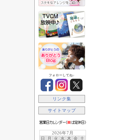
フォローしてね♪
リンク集
サイトマップ
2026年7月
日
月
火
水
木
金
土