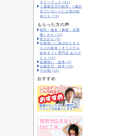
サリーブック (41)
１歳誕生日の絵本、1歳記
念プレゼントに人気の絵
本たち (70)
もらった方の声
彼氏・彼女（奥様・旦那
様）から (13)
友人から (9)
出産祝いに喜ばれたオス
スメの絵本｜オリジナル
絵本ギフト専門店 ありが
とう (13)
結婚祝い 絵本 (5)
お誕生日 絵本 (29)
その他 (10)
おすすめ