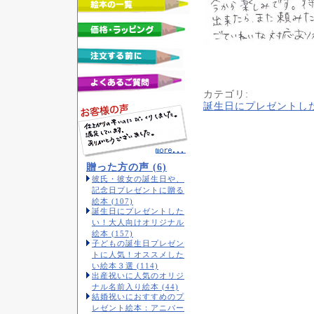
カテゴリ
:
誕生日にプレゼントし
贈った方の声 (6)
彼氏・彼女の誕生日や、
記念日プレゼントに贈る
絵本 (107)
誕生日にプレゼントした
い！大人向けオリジナル
絵本 (157)
子どもの誕生日プレゼン
トに人気！オススメした
い絵本３選 (114)
出産祝いに人気のオリジ
ナル名前入り絵本 (44)
結婚祝いにおすすめのプ
レゼント絵本：アニバー