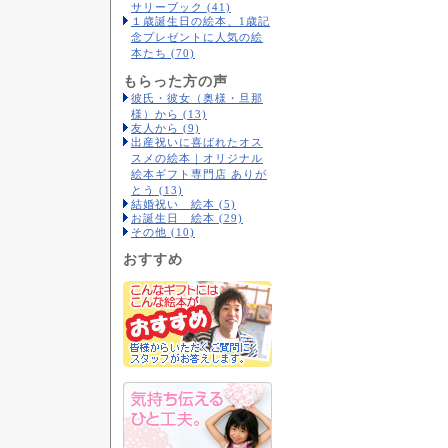
サリーブック (41)
１歳誕生日の絵本、1歳記
念プレゼントに人気の絵
本たち (70)
もらった方の声
彼氏・彼女（奥様・旦那
様）から (13)
友人から (9)
出産祝いに喜ばれたオス
スメの絵本｜オリジナル
絵本ギフト専門店 ありが
とう (13)
結婚祝い 絵本 (5)
お誕生日 絵本 (29)
その他 (10)
おすすめ