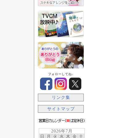
フォローしてね♪
リンク集
サイトマップ
2026年7月
日
月
火
水
木
金
土