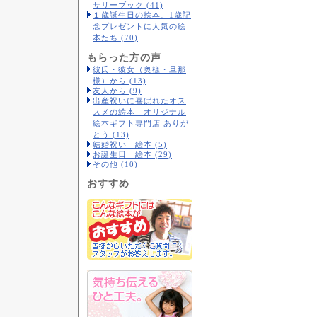
サリーブック (41)
１歳誕生日の絵本、1歳記
念プレゼントに人気の絵
本たち (70)
もらった方の声
彼氏・彼女（奥様・旦那
様）から (13)
友人から (9)
出産祝いに喜ばれたオス
スメの絵本｜オリジナル
絵本ギフト専門店 ありが
とう (13)
結婚祝い 絵本 (5)
お誕生日 絵本 (29)
その他 (10)
おすすめ