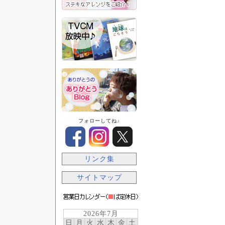
フォローしてね♪
リンク集
サイトマップ
2026年7月
日
月
火
水
木
金
土