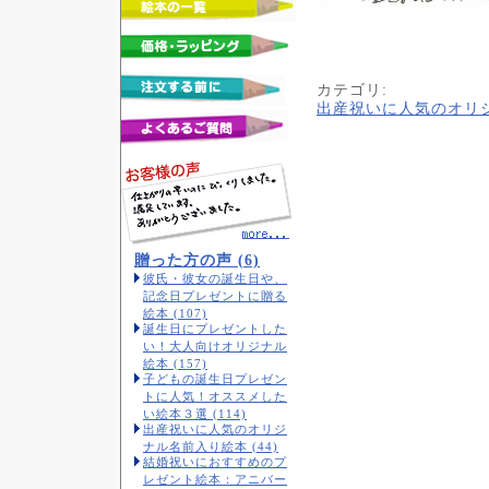
カテゴリ
:
出産祝いに人気のオリ
贈った方の声 (6)
彼氏・彼女の誕生日や、
記念日プレゼントに贈る
絵本 (107)
誕生日にプレゼントした
い！大人向けオリジナル
絵本 (157)
子どもの誕生日プレゼン
トに人気！オススメした
い絵本３選 (114)
出産祝いに人気のオリジ
ナル名前入り絵本 (44)
結婚祝いにおすすめのプ
レゼント絵本：アニバー