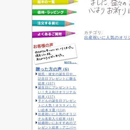
カテゴリ
:
出産祝いに人気のオリ
贈った方の声 (6)
彼氏・彼女の誕生日や、
記念日プレゼントに贈る
絵本 (107)
誕生日にプレゼントした
い！大人向けオリジナル
絵本 (157)
子どもの誕生日プレゼン
トに人気！オススメした
い絵本３選 (114)
出産祝いに人気のオリジ
ナル名前入り絵本 (44)
結婚祝いにおすすめのプ
レゼント絵本：アニバー