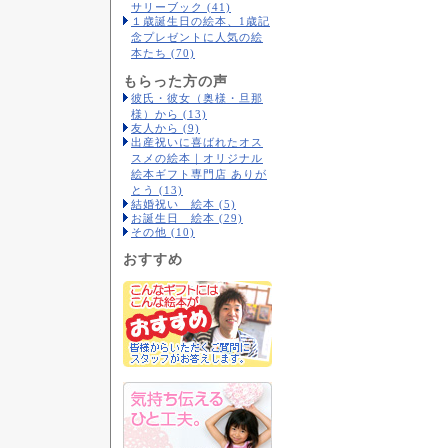
サリーブック (41)
１歳誕生日の絵本、1歳記
念プレゼントに人気の絵
本たち (70)
もらった方の声
彼氏・彼女（奥様・旦那
様）から (13)
友人から (9)
出産祝いに喜ばれたオス
スメの絵本｜オリジナル
絵本ギフト専門店 ありが
とう (13)
結婚祝い 絵本 (5)
お誕生日 絵本 (29)
その他 (10)
おすすめ