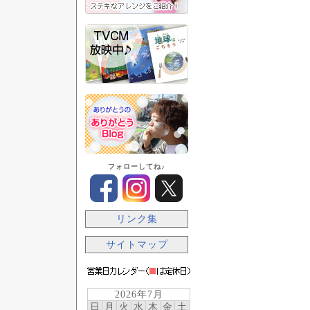
フォローしてね♪
リンク集
サイトマップ
2026年7月
日
月
火
水
木
金
土