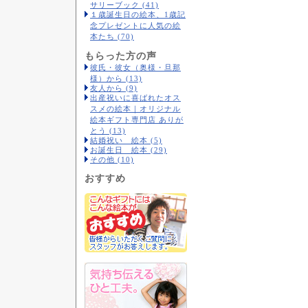
サリーブック (41)
１歳誕生日の絵本、1歳記
念プレゼントに人気の絵
本たち (70)
もらった方の声
彼氏・彼女（奥様・旦那
様）から (13)
友人から (9)
出産祝いに喜ばれたオス
スメの絵本｜オリジナル
絵本ギフト専門店 ありが
とう (13)
結婚祝い 絵本 (5)
お誕生日 絵本 (29)
その他 (10)
おすすめ