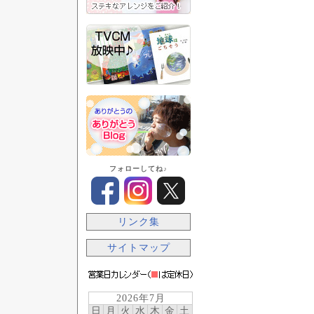
フォローしてね♪
リンク集
サイトマップ
2026年7月
日
月
火
水
木
金
土