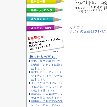
カテゴリ
:
子どもの誕生日プレゼ
贈った方の声 (6)
彼氏・彼女の誕生日や、
記念日プレゼントに贈る
絵本 (107)
誕生日にプレゼントした
い！大人向けオリジナル
絵本 (157)
子どもの誕生日プレゼン
トに人気！オススメした
い絵本３選 (114)
出産祝いに人気のオリジ
ナル名前入り絵本 (44)
結婚祝いにおすすめのプ
レゼント絵本：アニバー