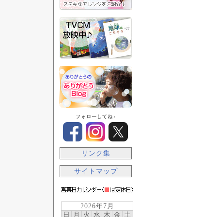
フォローしてね♪
リンク集
サイトマップ
2026年7月
日
月
火
水
木
金
土