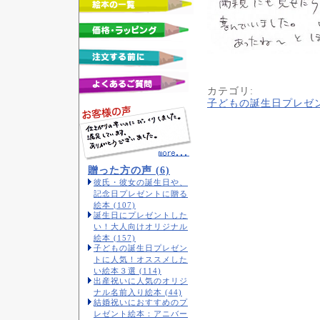
カテゴリ
:
子どもの誕生日プレゼ
贈った方の声 (6)
彼氏・彼女の誕生日や、
記念日プレゼントに贈る
絵本 (107)
誕生日にプレゼントした
い！大人向けオリジナル
絵本 (157)
子どもの誕生日プレゼン
トに人気！オススメした
い絵本３選 (114)
出産祝いに人気のオリジ
ナル名前入り絵本 (44)
結婚祝いにおすすめのプ
レゼント絵本：アニバー