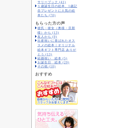
サリーブック (41)
１歳誕生日の絵本、1歳記
念プレゼントに人気の絵
本たち (70)
もらった方の声
彼氏・彼女（奥様・旦那
様）から (13)
友人から (9)
出産祝いに喜ばれたオス
スメの絵本｜オリジナル
絵本ギフト専門店 ありが
とう (13)
結婚祝い 絵本 (5)
お誕生日 絵本 (29)
その他 (10)
おすすめ