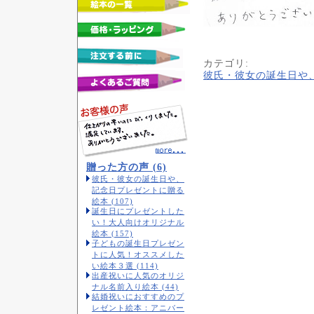
カテゴリ
:
彼氏・彼女の誕生日や
贈った方の声 (6)
彼氏・彼女の誕生日や、
記念日プレゼントに贈る
絵本 (107)
誕生日にプレゼントした
い！大人向けオリジナル
絵本 (157)
子どもの誕生日プレゼン
トに人気！オススメした
い絵本３選 (114)
出産祝いに人気のオリジ
ナル名前入り絵本 (44)
結婚祝いにおすすめのプ
レゼント絵本：アニバー