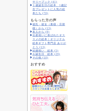
サリーブック (41)
１歳誕生日の絵本、1歳記
念プレゼントに人気の絵
本たち (70)
もらった方の声
彼氏・彼女（奥様・旦那
様）から (13)
友人から (9)
出産祝いに喜ばれたオス
スメの絵本｜オリジナル
絵本ギフト専門店 ありが
とう (13)
結婚祝い 絵本 (5)
お誕生日 絵本 (29)
その他 (10)
おすすめ