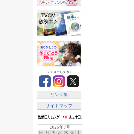
フォローしてね♪
リンク集
サイトマップ
2026年7月
日
月
火
水
木
金
土