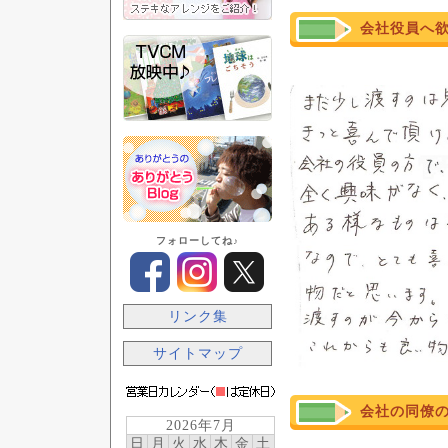
会社役員へ
フォローしてね♪
リンク集
サイトマップ
会社の同僚
2026年7月
日
月
火
水
木
金
土