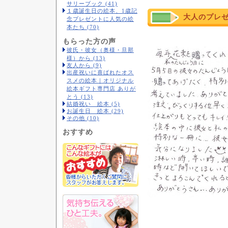
サリーブック (41)
１歳誕生日の絵本、1歳記
大人のプレ
念プレゼントに人気の絵
本たち (70)
もらった方の声
彼氏・彼女（奥様・旦那
様）から (13)
友人から (9)
出産祝いに喜ばれたオス
スメの絵本｜オリジナル
絵本ギフト専門店 ありが
とう (13)
結婚祝い 絵本 (5)
お誕生日 絵本 (29)
その他 (10)
おすすめ