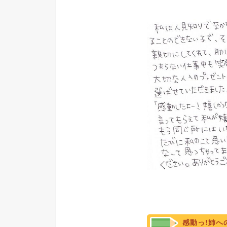
感動っ!姉へ