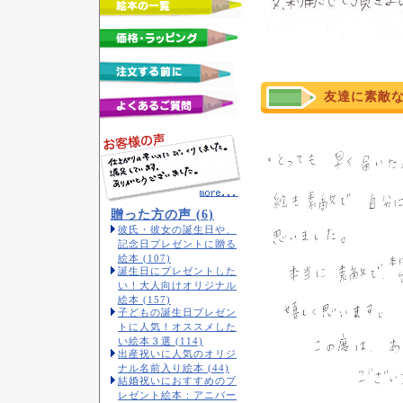
友達に素敵
贈った方の声 (6)
彼氏・彼女の誕生日や、
記念日プレゼントに贈る
絵本 (107)
誕生日にプレゼントした
い！大人向けオリジナル
絵本 (157)
子どもの誕生日プレゼン
トに人気！オススメした
い絵本３選 (114)
出産祝いに人気のオリジ
ナル名前入り絵本 (44)
結婚祝いにおすすめのプ
レゼント絵本：アニバー