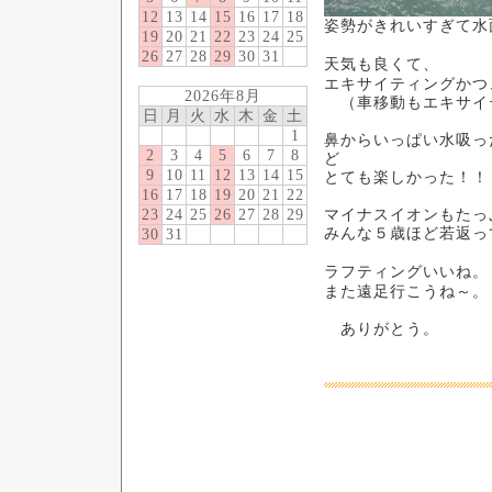
12
13
14
15
16
17
18
姿勢がきれいすぎて水
19
20
21
22
23
24
25
26
27
28
29
30
31
天気も良くて、
エキサイティングかつ
2026年8月
（車移動もエキサイ
日
月
火
水
木
金
土
1
鼻からいっぱい水吸っ
2
3
4
5
6
7
8
ど
9
10
11
12
13
14
15
とても楽しかった！！
16
17
18
19
20
21
22
23
24
25
26
27
28
29
マイナスイオンもたっ
みんな５歳ほど若返っ
30
31
ラフティングいいね。
また遠足行こうね～。
ありがとう。