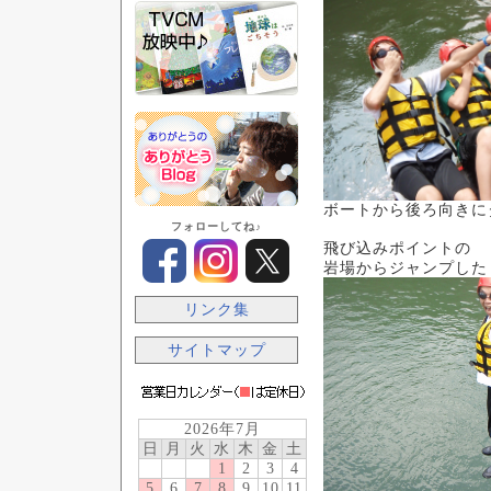
ボートから後ろ向き
フォローしてね♪
飛び込みポイントの
岩場からジャンプした
リンク集
サイトマップ
2026年7月
日
月
火
水
木
金
土
1
2
3
4
5
6
7
8
9
10
11