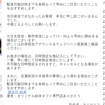
配達可能日時までを余裕もって早めにご注文いただくこと
をおすすめします。
2
2
当日発送できなかったお客様、本当に申し訳ございません
でした。
2
今後ともよろしくお願いします。
2
2
※注文状況・製作状況によって13：00より早めに締めきる
2
場合がございます。
2
詳しくは出荷状況アナウンスをウェブページ更新後ご確認
2
ください。
2
お急ぎの場合は、日時指定を無記入にして下さい。
2
一番、早い便にて日時指定発送いたします。
2
不可能な日時指定をされますと、キャンセルとなる場合が
2
あります。
2
まれに、交通状況や天候等の事情により遅れる場合がござ
2
います。
2
配達可能日時までを余裕もって早めにご注文いただくこと
をおすすめします。
2
誕生日 絵本
2
運営：オリジナル絵本ギフト専門店ありがとう
2
2
投稿者：ありがとう