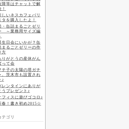
故障等はチャットで解
決！
新しいネスカフェバリ
スタを購入したよ！
続・缶詰まるごとゼリ
ー ～業務用サイズ編
～
誕生日会にいかが？缶
詰まるごとゼリーの作
り方
ありがとうの産休がん
ばって会
フチ子の太陽の塔ガチ
ャ。茨木市も設置され
た♪
バレンタインにありが
とうプレゼント♪
オフィスに遊びゴコロ♪
新春！書き初め2015☆
カテゴリ