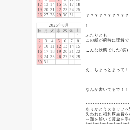
12
13
14
15
16
17
18
19
20
21
22
23
24
25
26
27
28
29
30
31
？？？？？？？？？？
2026年8月
↑
日
月
火
水
木
金
土
ふたりとも
1
この紙が瞬時に理解で
2
3
4
5
6
7
8
9
10
11
12
13
14
15
こんな状態でした(笑)
16
17
18
19
20
21
22
23
24
25
26
27
28
29
30
31
え、ちょっとまって！
なんか書いてるで！！
*******************
ありがとうスタッフへ
失われた福利厚生費を
～謎を解いて賞金を手
*******************