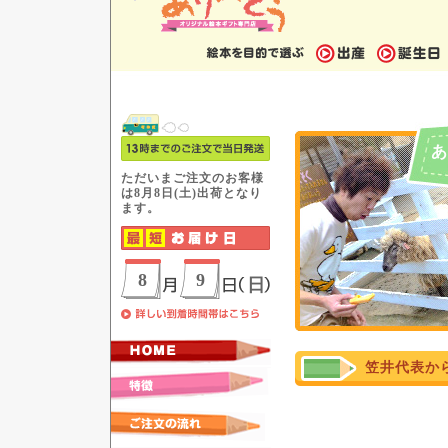
あ
笠井代表か