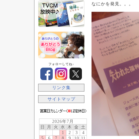
なにかを発見。。。
フォローしてね♪
リンク集
サイトマップ
2026年7月
日
月
火
水
木
金
土
1
2
3
4
5
6
7
8
9
10
11