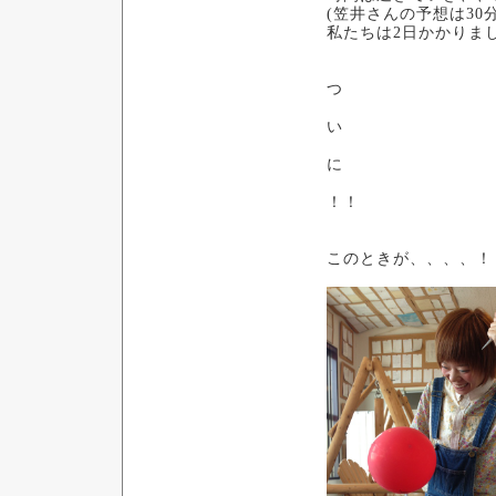
(笠井さんの予想は30
私たちは2日かかりまし
つ
い
に
！！
このときが、、、、！