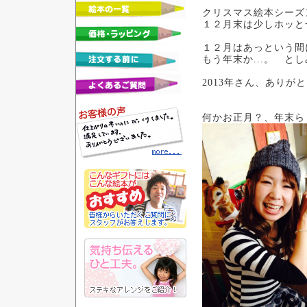
クリスマス絵本シーズ
１２月末は少しホッと
１２月はあっという間
もう年末か...。 と
2013年さん、ありが
何かお正月？、年末ら