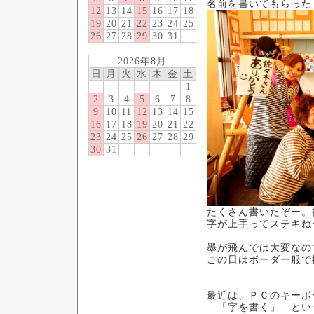
名前を書いてもらった
12
13
14
15
16
17
18
19
20
21
22
23
24
25
26
27
28
29
30
31
2026年8月
日
月
火
水
木
金
土
1
2
3
4
5
6
7
8
9
10
11
12
13
14
15
16
17
18
19
20
21
22
23
24
25
26
27
28
29
30
31
たくさん書いたぞー。
字が上手ってステキね
墨が飛んでは大変なの
この日はボーダー服で
最近は、ＰＣのキーボ
「字を書く」 とい