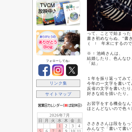
って、ことで始まった
書き初めならぬ、“書
( ↑ 年末にするので
※ ↑ 池崎さんは、
結婚したり、色んなひ
フォローしてね♪
「結」
１年を振り返ってみて
リンク集
今年の一文字を書いて
反省の文字を書いたり
好きな絵を描いたり。
サイトマップ
お習字をする機会なん
ほとんどないので色々
2026年7月
日
月
火
水
木
金
土
ささきさんは段をもっ
1
2
3
4
みんなで「書いて書い
5
6
7
8
9
10
11