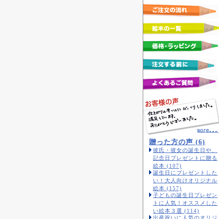
贈った方の声 (6)
彼氏・彼女の誕生日や、
記念日プレゼントに贈る
絵本 (107)
誕生日にプレゼントした
い！大人向けオリジナル
絵本 (157)
子どもの誕生日プレゼン
トに人気！オススメした
い絵本３選 (114)
出産祝いに人気のオリジ