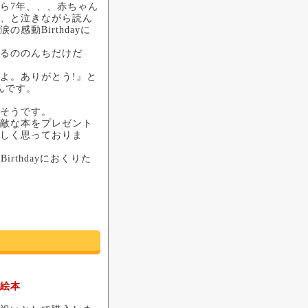
ら7年、、、赤ちゃん
、と泣きながら読ん
感動Birthdayに
るののんちだけだ
よ。ありがとう!』と
んです。
そうです。
敵な本をプレゼント
しく思っておりま
irthdayにおくりた
絵本