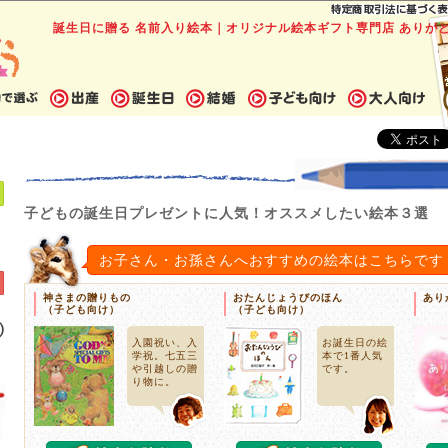
誕生日に贈る 名前入り絵本｜オリジナル絵本ギフト専門店 ありが
子どもの誕生日プレゼントに人気！オススメしたい絵本３選
お子さん・お孫さんへおすすめの絵本はこちらです
神さまの贈りもの
おたんじょうびのほん
あり
（子ども向け）
（子ども向け）
入園祝い、入
お誕生日の絵
学祝。七五三
本で1番人気
や引越しの贈
です。
り物に。