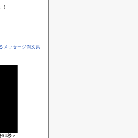
よ！
るメッセージ例文集
54秒＞