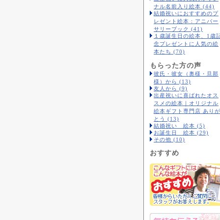
ナル名前入り絵本 (44)
結婚祝いにおすすめのプ
レゼント絵本：アニバー
サリーブック (41)
１歳誕生日の絵本、1歳
念プレゼントに人気の絵
本たち (70)
もらった方の声
彼氏・彼女（奥様・旦那
様）から (13)
友人から (9)
出産祝いに喜ばれたオス
スメの絵本｜オリジナル
絵本ギフト専門店 あり
とう (13)
結婚祝い 絵本 (5)
お誕生日 絵本 (29)
その他 (10)
おすすめ