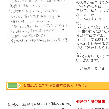
のんちが産まれてか
だったのんちは、、
でいて、私たちも涙涙の
なりました。
『こんな本もってい
ね。
うれしくて涙が出た
1年生の娘が泣いた
まだ1年生ですよ。
うれしくて感動した
人の心を動かせる素
できて私たちもうれ
す。
今2才の娘にも7才のB
いと思います。
北海道 Ｏさま
１歳記念にステキな絵本にめぐりあえた
初孫の１歳の誕生日