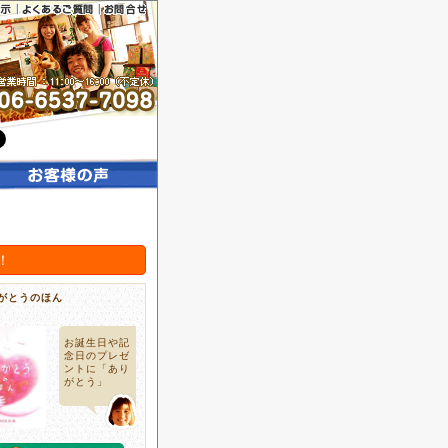
とう
！
がとうのほん
お誕生日や記
念日のプレゼ
ントに「あり
がとう」