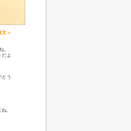
例文＞
ね。
きだよ
がとう
。
にね。