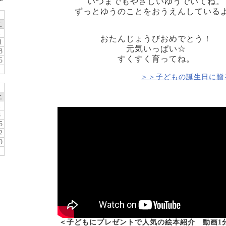
いつまでもやさしいゆうでいてね。
ずっとゆうのことをおうえんしている
土
4
おたんじょうびおめでとう！
1
元気いっぱい☆
8
すくすく育ってね。
5
＞＞子どもの誕生日に贈
土
1
8
5
2
9
＜子どもにプレゼントで人気の絵本紹介 動画1分