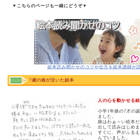
▼こちらのページも一緒にどうぞ▼
絵本読み聞かせ
の
コツや仕方を絵本講師が
7歳の娘が泣いた絵本
人の心を動かせる絵
小学1年娘の7才の
ました。
娘はわぁ～い絵本だ
出して読みはじめま
すぐに、声がふるえ
んでいました。